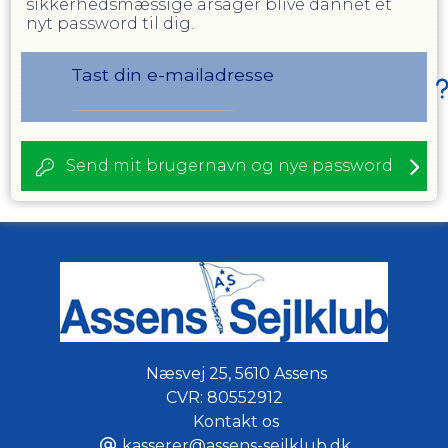
sikkerhedsmæssige årsager blive dannet et
nyt password til dig.
Tast din e-mailadresse
Send mit brugernavn og nye password
Næsvej 25
,
5610 Assens
CVR:
80552912
Kontakt os
kasserer@assens-sejlklub.dk