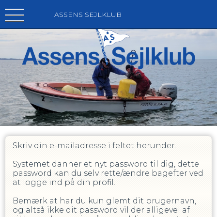
ASSENS SEJLKLUB
Skriv din e-mailadresse i feltet herunder.
Systemet danner et nyt password til dig, dette
password kan du selv rette/ændre bagefter ved
at logge ind på din profil.
Bemærk at har du kun glemt dit brugernavn,
og altså ikke dit password vil der alligevel af