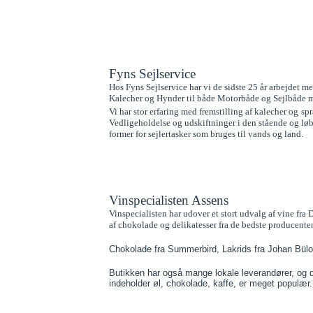
Fyns Sejlservice
Hos Fyns Sejlservice har vi de sidste 25 år arbejdet me
Kalecher og Hynder til både Motorbåde og Sejlbåde me
Vi har stor erfaring med fremstilling af kalecher og
spr
Vedligeholdelse og udskiftninger i den stående og løben
former for sejlertasker som bruges til vands og land.
Vinspecialisten Assens
Vinspecialisten har udover et stort udvalg af vine fra
af chokolade og delikatesser fra de bedste producente
Chokolade fra Summerbird, Lakrids fra Johan Bülo
Butikken har også mange lokale leverandører, og d
indeholder øl, chokolade, kaffe, er meget populær.