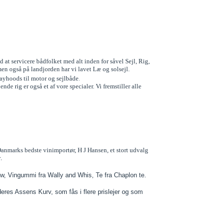
d at servicere bådfolket med alt inden for såvel Sejl, Rig,
n også på landjorden har vi lavet Læ og solsejl.
.
ayhoods til motor og sejlbåde
de rig er også et af vore specialer. Vi fremstiller alle
 Danmarks bedste vinimportør, H J Hansen, et stort udvalg
r
.
w, Vingummi fra Wally and Whis, Te fra Chaplon te.
eres Assens Kurv, som fås i flere prislejer og som