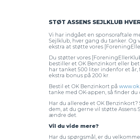
STØT ASSENS SEJLKLUB HVE
Vi har indgået en sponsoraftale me
Sejlklub, hver gang du tanker. Og vi
ekstra at støtte vores [ForeningEll
Du støtter vores [ForeningEllerKlu
bestiller et OK Benzinkort eller b
har tanket 500 liter indenfor et år,
ekstra bonus på 200 kr.
Bestil et OK Benzinkort på
www.ok.
tanke med OK-appen, så finder du d
Har du allerede et OK Benzinkort? S
dem, at du gerne vil støtte Assens S
ændre det.
Vil du vide mere?
Har du spørgsmål, er du velkommen