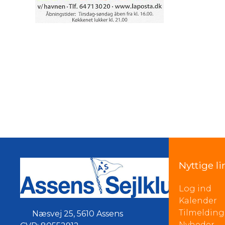
Nyttige li
Log ind
Kalender
Tilmelding
Næsvej 25
,
5610 Assens
Nyheder