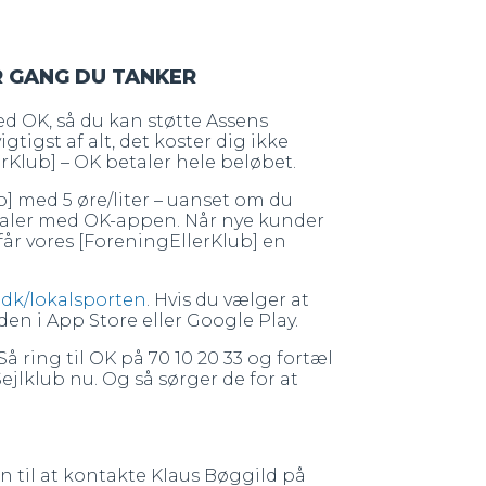
R GANG DU TANKER
d OK, så du kan støtte Assens
gtigst af alt, det koster dig ikke
erKlub] – OK betaler hele beløbet.
b] med 5 øre/liter – uanset om du
etaler med OK-appen. Når nye kunder
 får vores [ForeningEllerKlub] en
dk/lokalsporten
. Hvis du vælger at
en i App Store eller Google Play.
å ring til OK på 70 10 20 33 og fortæl
ejlklub nu. Og så sørger de for at
 til at kontakte Klaus Bøggild på