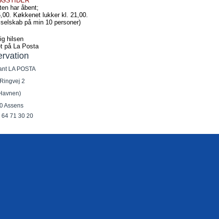
NGSTIDER
ten har åbent;
6,00. Køkkenet lukker kl. 21,00.
 selskab på min 10 personer)
ig hilsen
t på La Posta
rvation
ant LA POSTA
Ringvej 2
Havnen)
0 Assens
 64 71 30 20