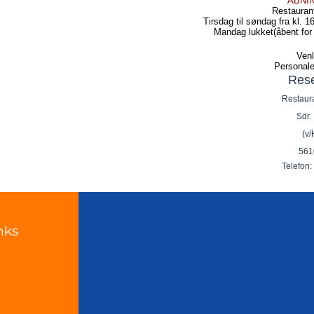
ÅBNI
Restauran
Tirsdag til søndag fra kl. 1
Mandag lukket(åbent for
Venl
Personale
Rese
Restaur
Sdr. 
(v/
561
Telefon:
nks