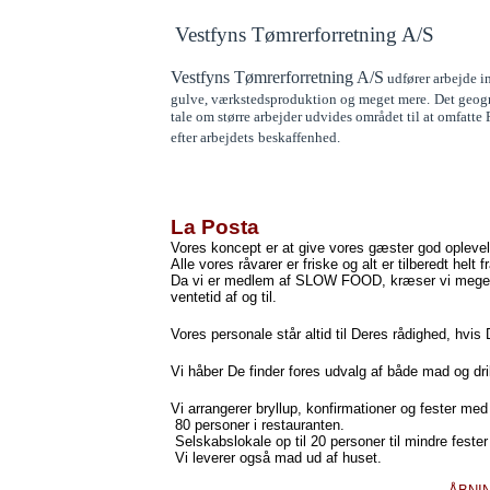
Vestfyns Tømrerforretning A/S
Vestfyns Tømrerforretning A/S
udfører arbejde in
gulve, værkstedsproduktion og meget mere.
Det geogr
tale om større arbejder udvides området til at omfatte
efter arbejdets
beskaffenhed.
La Posta
Vores koncept er at give vores gæster god oplevel
Alle vores råvarer er friske og alt er tilberedt helt 
Da vi er medlem af SLOW FOOD, kræser vi meget 
ventetid af og til.
Vores personale står altid til Deres rådighed, hvi
Vi håber De finder fores udvalg af både mad og drik
Vi arrangerer bryllup, konfirmationer og fester med
80 personer i restauranten.
Selskabslokale op til 20 personer til mindre feste
Vi leverer også mad ud af huset.