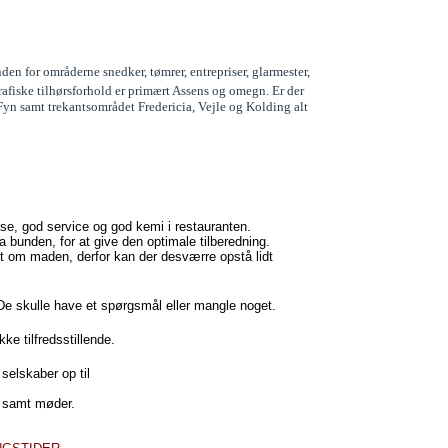
den for områderne snedker, tømrer, entrepriser, glarmester,
afiske tilhørsforhold er primært Assens og omegn. Er der
 Fyn samt trekantsområdet Fredericia, Vejle og Kolding alt
se, god service og god kemi i restauranten.
fra bunden, for at give den optimale tilberedning.
om maden, derfor kan der desværre opstå lidt
s De skulle have et spørgsmål eller mangle noget.
ke tilfredsstillende.
 selskaber op til
r samt møder.