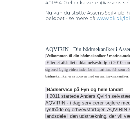
40169410 eller kasserer@assens-sej
Nu kan du støtte Assens Sejlklub, 
beløbet - se mere på
www.ok.dk/lo
AQVIRIN Din bådmekaniker i Asse
Velkommen til din bådmekaniker / marine-mek
Efter et afslutte
t uddannelsesforløb i 2010 so
sig bred faglig viden indenfor sit maritime felt som b
bådmekaniker er synonym med en marine-mekaniker
Bådservice på Fyn og hele landet
I 2011 startede Anders Qvirin selvst
AQVIRIN - i dag servicerer sejlere med
lystbåde og erhvevsfartøjer. AQVIRIN s
landsdele i den udstrækning, der vil vær