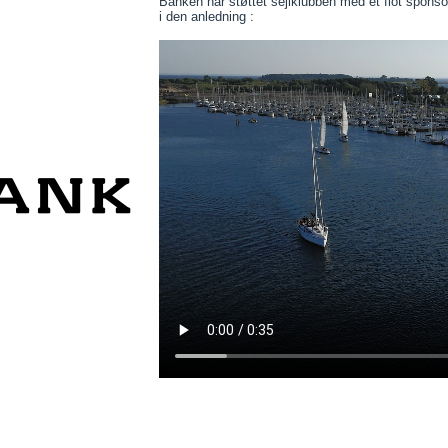
Banken har støttet sejlklubben med et flot sponsor
i den anledning :