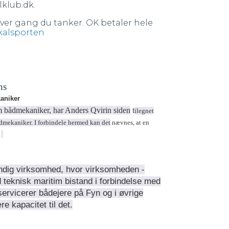
lklub.dk.
hver gang du tanker. OK betaler hele
kalsporten
ns
aniker
m bådmekaniker, har Anders Qvirin siden
t
ilegnet
ådmekaniker. I forbindele hermed kan det
nævnes, at en
.
ændig virksomhed, hvor virksomheden -
 teknisk maritim bistand i forbindelse med
ervicerer bådejere på Fyn og i øvrige
e kapacitet til det.